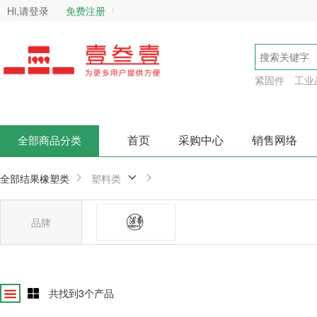
Hi,请登录
免费注册
紧固件
工业
首页
采购中心
销售网络
全部商品分类
全部结果
橡塑类
塑料类
品牌
浦帝
确
共找到
3
个产品