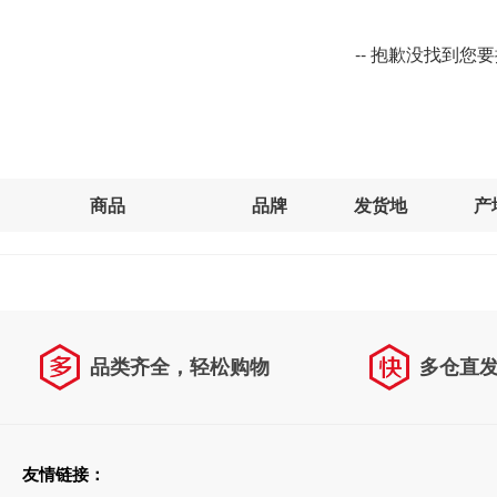
-- 抱歉没找到您
商品
品牌
发货地
产
品类齐全，轻松购物
多仓直
天天低价，畅选无忧
友情链接：