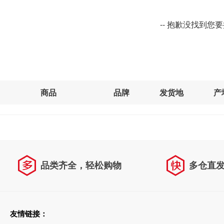
-- 抱歉没找到您
商品
品牌
发货地
产
品类齐全，轻松购物
多仓直
天天低价，畅选无忧
友情链接：