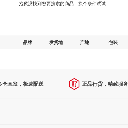
-- 抱歉没找到您要搜索的商品，换个条件试试！--
品牌
发货地
产地
包装
多仓直发，极速配送
正品行货，精致服