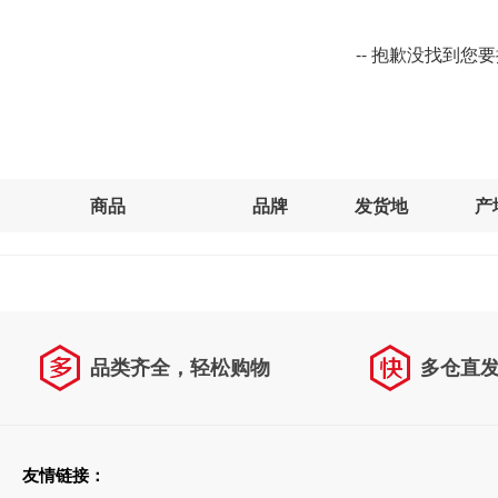
-- 抱歉没找到您
商品
品牌
发货地
产
品类齐全，轻松购物
多仓直
天天低价，畅选无忧
友情链接：