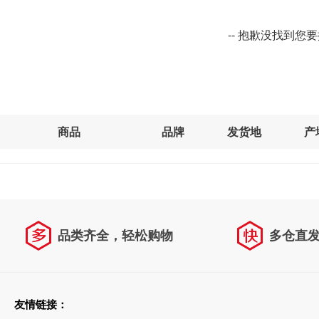
-- 抱歉没找到您
商品
品牌
发货地
产
品类齐全，轻松购物
多仓直
天天低价，畅选无忧
友情链接：