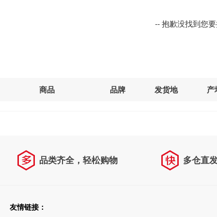
-- 抱歉没找到您
商品
品牌
发货地
产
品类齐全，轻松购物
多仓直
天天低价，畅选无忧
友情链接：