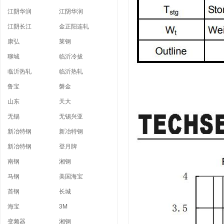
江阴华润
江阴华润
江阴长江
金正阳连轧
康弘
莱钢
聊城
临沂冷拔
临沂热轧
临沂热轧
鲁宝
磐金
山东
天大
无锡
无锡兴亚
新冶特钢
新冶特钢
新冶特钢
登月牌
南钢
湘钢
马钢
美国海宝
首钢
长城
海宝
3M
变频器
湘钢