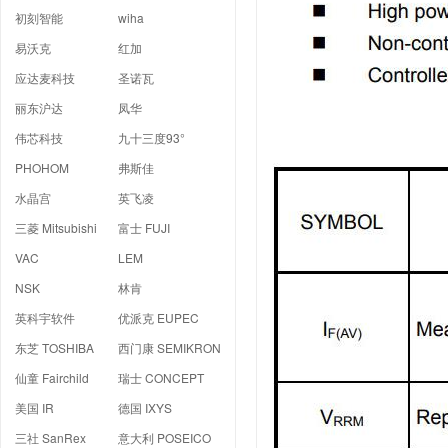
初刻智能
wiha
易沃克
红加
应达麦科技
圣诺瓦
丽东沪达
凤华
伟芯科技
九十三度93°
PHOHOM
弗斯佳
水晶宫
英飞凌
三菱 Mitsubishi
富士 FUJI
VAC
LEM
NSK
林肯
英科宇软件
优派克 EUPEC
东芝 TOSHIBA
西门康 SEMIKRON
仙童 Fairchild
瑞士 CONCEPT
美国 IR
德国 IXYS
三社 SanRex
意大利 POSEICO