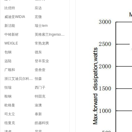
比优特
应达
威迪亚WIDIA
宏微
新洁能
瑞士lem
中铸新材
英格索兰Ingersoll Rand
WEIGLE
常熟龙腾
包钢
德东
远陆
登丰泵业
广顺和
壹叁壹
浙江艾迪贝尔科技有限公司
恒森
恒瑞
西门子
鞍钢
特固克
欧格曼
渝澳
司太立
泰新
纽曼克
皓越科技
津虎
昊霖