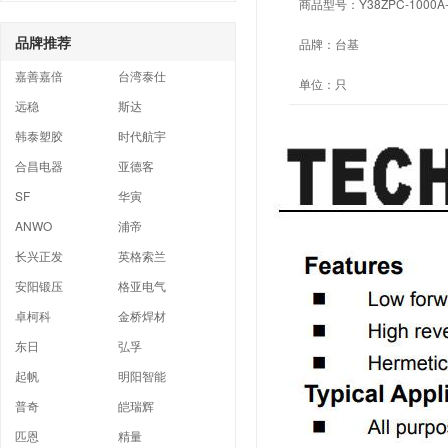
商品型号：
Y38ZPC-1000A
品牌推荐
品牌：
台基
嘉善嘉倍
台湾泰仕
单位：
只
远稳
斯达
韩泰塑胶
时代航宇
合昌电器
亚德客
SF
华寅
ANWO
浦帝
长兴正发
英格索兰
安阳锻压
格亚电气
卓柯科
金桥焊材
东日
弘孚
起帆
明阳智能
普奇
皑瑞辉
匹恩
精量