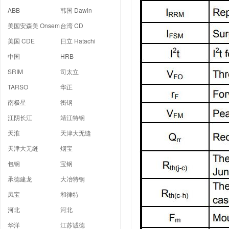
ABB
韩国 Dawin
美国安森美 Onsem
台湾 CD
美国 CDE
日立 Hatachi
中国
HRB
SRIM
司太立
TARSO
华正
南极星
衡钢
江阴长江
靖江特钢
天淮
天津大无缝
天津大无缝
烟宝
包钢
宝钢
承德建龙
大冶特钢
凤宝
和律特
河北
河北
华洋
江苏诚德