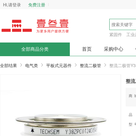
Hi,请登录
免费注册
紧固件
工业
首页
采购中心
全部商品分类
全部结果
电气类
平板式元器件
整流二极管
整流二极管Y38
整流二
商
品
型