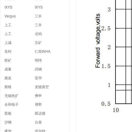
IXYS
IXYS
Vargus
三丰
上工
三丰
上工
北钨
上减
五矿
良时
仁荷INHA
联矿
明纬
成量
武钢
惠友
安华
斯格
龙镜真空
无锡热扩
弗申
全和电子
博野
双银
斯达微
沙钢
台基
建华
倍尔特