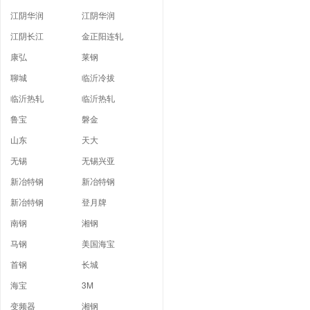
江阴华润
江阴华润
江阴长江
金正阳连轧
康弘
莱钢
聊城
临沂冷拔
临沂热轧
临沂热轧
鲁宝
磐金
山东
天大
无锡
无锡兴亚
新冶特钢
新冶特钢
新冶特钢
登月牌
南钢
湘钢
马钢
美国海宝
首钢
长城
海宝
3M
变频器
湘钢