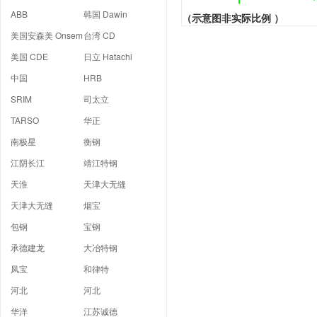
ABB
韩国 Dawin
（示意图非实际比例 ）
美国安森美 Onsem
台湾 CD
美国 CDE
日立 Hatachi
中国
HRB
SRIM
司太立
TARSO
华正
南极星
衡钢
江阴长江
靖江特钢
天淮
天津大无缝
天津大无缝
烟宝
包钢
宝钢
承德建龙
大冶特钢
凤宝
和律特
河北
河北
华洋
江苏诚德