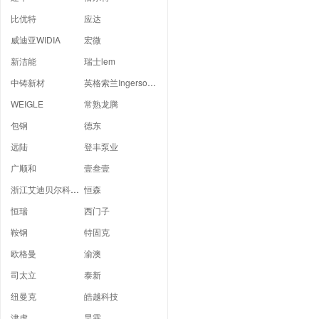
比优特
应达
威迪亚WIDIA
宏微
新洁能
瑞士lem
中铸新材
英格索兰Ingersoll Rand
WEIGLE
常熟龙腾
包钢
德东
远陆
登丰泵业
广顺和
壹叁壹
浙江艾迪贝尔科技有限公司
恒森
恒瑞
西门子
鞍钢
特固克
欧格曼
渝澳
司太立
泰新
纽曼克
皓越科技
津虎
昊霖