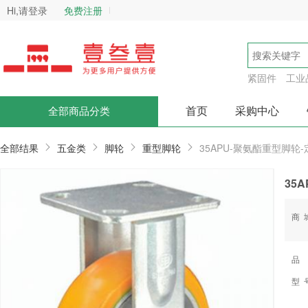
Hi,请登录
免费注册
紧固件
工业
首页
采购中心
全部商品分类
全部结果
五金类
脚轮
重型脚轮
35APU-聚氨酯重型脚轮-
35
商
品
型