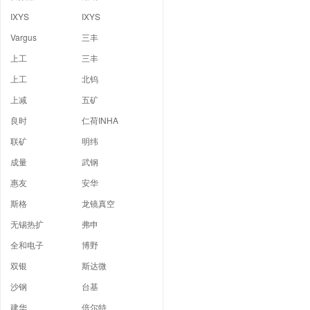
IXYS
IXYS
Vargus
三丰
上工
三丰
上工
北钨
上减
五矿
良时
仁荷INHA
联矿
明纬
成量
武钢
惠友
安华
斯格
龙镜真空
无锡热扩
弗申
全和电子
博野
双银
斯达微
沙钢
台基
建华
倍尔特