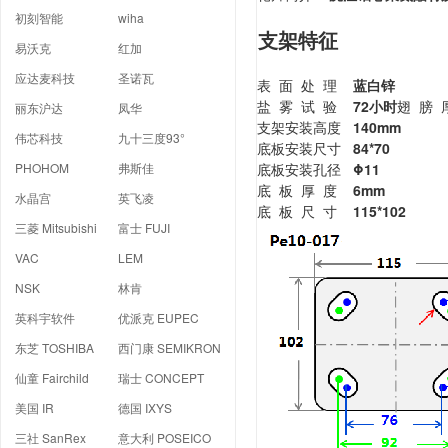
初刻智能
wiha
支架特征
易沃克
红加
应达麦科技
圣诺瓦
表 面 处 理
蓝白锌
盐 雾 试 验
72小时
翅 膀
丽东沪达
凤华
支架安装高度
140mm
伟芯科技
九十三度93°
底板安装尺寸
84*70
PHOHOM
弗斯佳
底板安装孔径
Φ11
底 板 厚 度
6mm
水晶宫
英飞凌
底 板 尺 寸
115*102
三菱 Mitsubishi
富士 FUJI
VAC
LEM
NSK
林肯
英科宇软件
优派克 EUPEC
东芝 TOSHIBA
西门康 SEMIKRON
仙童 Fairchild
瑞士 CONCEPT
美国 IR
德国 IXYS
三社 SanRex
意大利 POSEICO