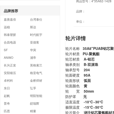
商品型号：
4"35A62-1428
品牌推荐
品牌：
嘉善嘉倍
台湾泰仕
单位：
远稳
斯达
韩泰塑胶
时代航宇
轮片详情
合昌电器
亚德客
轮片名称
35A8"PUAB铝芯
SF
华寅
轮片材质
PU-聚氦酯
ANWO
浦帝
轮芯材质
A-铝芯
轴承类别
B-双滚珠
长兴正发
英格索兰
轴承型号
204
安阳锻压
格亚电气
轮面硬度
95A
轮面形状
弧面
卓柯科
金桥焊材
轮面颜色
黄
东日
弘孚
轮 宽
50mm
起帆
明阳智能
防护罩
无
适直温度
-10℃~30℃
普奇
皑瑞辉
极限温度
-15℃~50
℃
匹恩
精量
轮片简介
浇注铝芯聚氨酯材