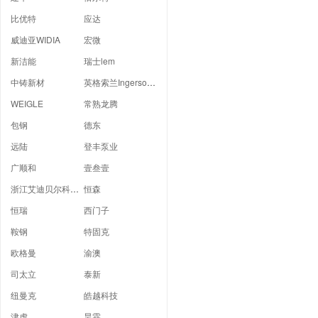
比优特
应达
威迪亚WIDIA
宏微
新洁能
瑞士lem
中铸新材
英格索兰Ingersoll Rand
WEIGLE
常熟龙腾
包钢
德东
远陆
登丰泵业
广顺和
壹叁壹
浙江艾迪贝尔科技有限公司
恒森
恒瑞
西门子
鞍钢
特固克
欧格曼
渝澳
司太立
泰新
纽曼克
皓越科技
津虎
昊霖