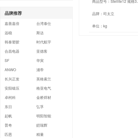
商品型号：
Stellite12 规格
品牌推荐
品牌：
司太立
嘉善嘉倍
台湾泰仕
单位：
kg
远稳
斯达
韩泰塑胶
时代航宇
合昌电器
亚德客
SF
华寅
ANWO
浦帝
长兴正发
英格索兰
安阳锻压
格亚电气
卓柯科
金桥焊材
东日
弘孚
起帆
明阳智能
普奇
皑瑞辉
匹恩
精量