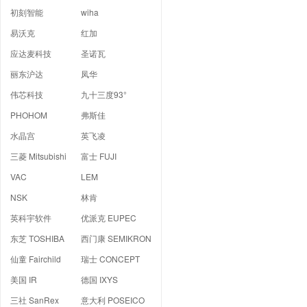
初刻智能
wiha
易沃克
红加
应达麦科技
圣诺瓦
丽东沪达
凤华
伟芯科技
九十三度93°
PHOHOM
弗斯佳
水晶宫
英飞凌
三菱 Mitsubishi
富士 FUJI
VAC
LEM
NSK
林肯
英科宇软件
优派克 EUPEC
东芝 TOSHIBA
西门康 SEMIKRON
仙童 Fairchild
瑞士 CONCEPT
美国 IR
德国 IXYS
三社 SanRex
意大利 POSEICO