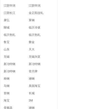
江阴华润
江阴华润
江阴长江
金正阳连轧
康弘
莱钢
聊城
临沂冷拔
临沂热轧
临沂热轧
鲁宝
磐金
山东
天大
无锡
无锡兴亚
新冶特钢
新冶特钢
新冶特钢
登月牌
南钢
湘钢
马钢
美国海宝
首钢
长城
海宝
3M
变频器
湘钢