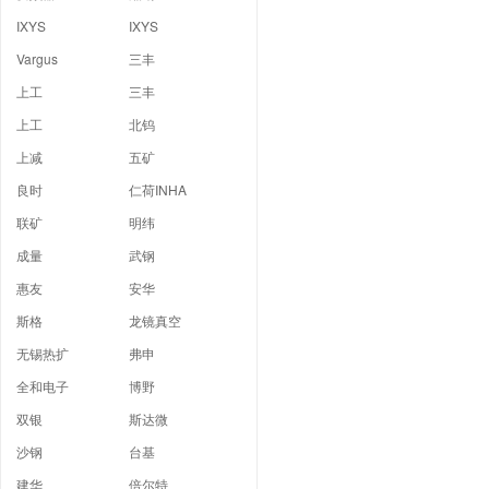
IXYS
IXYS
Vargus
三丰
上工
三丰
上工
北钨
上减
五矿
良时
仁荷INHA
联矿
明纬
成量
武钢
惠友
安华
斯格
龙镜真空
无锡热扩
弗申
全和电子
博野
双银
斯达微
沙钢
台基
建华
倍尔特