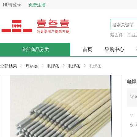
Hi,请登录
免费注册
紧固件
工业
首页
采购中心
全部商品分类
全部结果
焊材类
电焊条
电焊条
电焊条
电焊条
商
品
型