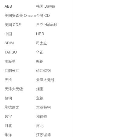
ABB
韩国 Dawin
美国安森美 Onsem
台湾 CD
美国 CDE
日立 Hatachi
中国
HRB
SRIM
司太立
TARSO
华正
南极星
衡钢
江阴长江
靖江特钢
天淮
天津大无缝
天津大无缝
烟宝
包钢
宝钢
承德建龙
大冶特钢
凤宝
和律特
河北
河北
华洋
江苏诚德