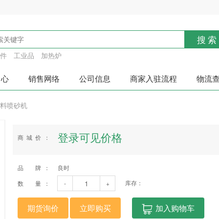
搜索
件
工业品
加热炉
中心
销售网络
公司信息
商家入驻流程
物流
料喷砂机
登录可见价格
商城价：
品 牌：
良时
库存：
数 量：
-
+
期货询价
立即购买
加入购物车