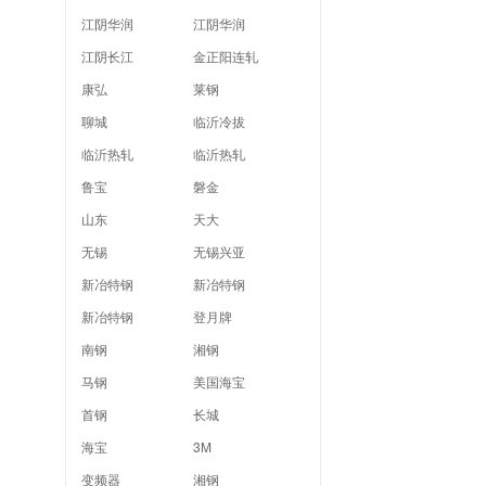
江阴华润
江阴华润
江阴长江
金正阳连轧
康弘
莱钢
聊城
临沂冷拔
临沂热轧
临沂热轧
鲁宝
磐金
山东
天大
无锡
无锡兴亚
新冶特钢
新冶特钢
新冶特钢
登月牌
南钢
湘钢
马钢
美国海宝
首钢
长城
海宝
3M
变频器
湘钢