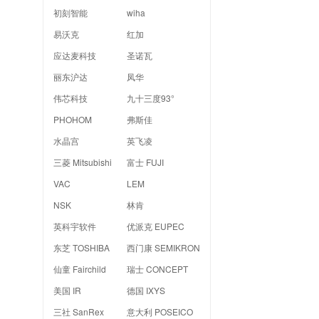
初刻智能
wiha
易沃克
红加
应达麦科技
圣诺瓦
丽东沪达
凤华
伟芯科技
九十三度93°
PHOHOM
弗斯佳
水晶宫
英飞凌
三菱 Mitsubishi
富士 FUJI
VAC
LEM
NSK
林肯
英科宇软件
优派克 EUPEC
东芝 TOSHIBA
西门康 SEMIKRON
仙童 Fairchild
瑞士 CONCEPT
美国 IR
德国 IXYS
三社 SanRex
意大利 POSEICO