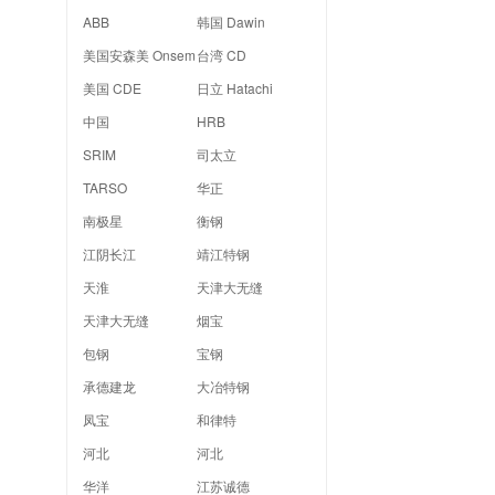
ABB
韩国 Dawin
美国安森美 Onsem
台湾 CD
美国 CDE
日立 Hatachi
中国
HRB
SRIM
司太立
TARSO
华正
南极星
衡钢
江阴长江
靖江特钢
天淮
天津大无缝
天津大无缝
烟宝
包钢
宝钢
承德建龙
大冶特钢
凤宝
和律特
河北
河北
华洋
江苏诚德