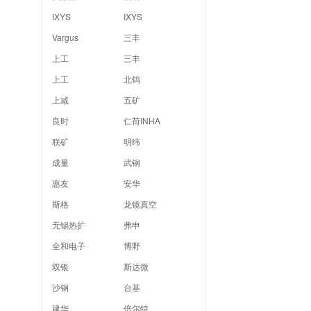
IXYS
IXYS
Vargus
三丰
上工
三丰
上工
北钨
上减
五矿
良时
仁荷INHA
联矿
明纬
成量
武钢
惠友
安华
斯格
龙镜真空
无锡热扩
弗申
全和电子
博野
双银
斯达微
沙钢
台基
建华
倍尔特