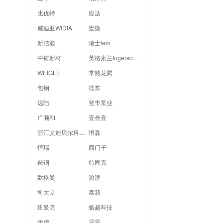
比优特
应达
威迪亚WIDIA
宏微
新洁能
瑞士lem
中铸新材
英格索兰Ingersoll Rand
WEIGLE
常熟龙腾
包钢
德东
远陆
登丰泵业
广顺和
壹叁壹
浙江艾迪贝尔科技有限公司
恒森
恒瑞
西门子
鞍钢
特固克
欧格曼
渝澳
司太立
泰新
纽曼克
皓越科技
津虎
昊霖