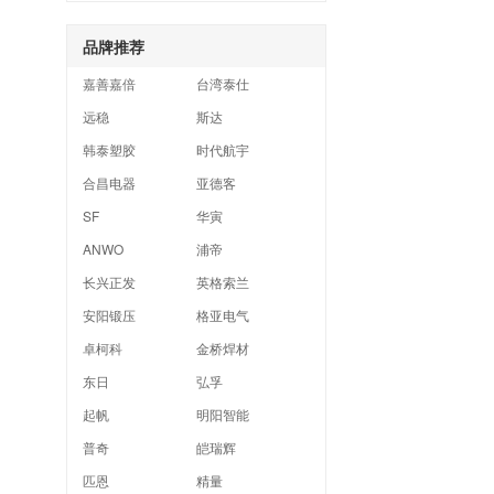
品牌推荐
嘉善嘉倍
台湾泰仕
远稳
斯达
韩泰塑胶
时代航宇
合昌电器
亚德客
SF
华寅
ANWO
浦帝
长兴正发
英格索兰
安阳锻压
格亚电气
卓柯科
金桥焊材
东日
弘孚
起帆
明阳智能
普奇
皑瑞辉
匹恩
精量