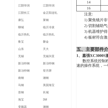
14
江阴华润
江阴华润
16
江阴长江
金正阳连轧
注意:
康弘
莱钢
1)
聚焦镜片非
2)
切割辅助气体
聊城
临沂冷拔
3)
机器维护得
临沂热轧
临沂热轧
4)
板材符合激
鲁宝
磐金
山东
天大
五、
主要部件
1
、嘉强XC3000
无锡
无锡兴亚
数控系统控制程
新冶特钢
新冶特钢
速的操作系统，一
新冶特钢
登月牌
南钢
湘钢
马钢
美国海宝
首钢
长城
海宝
3M
变频器
湘钢