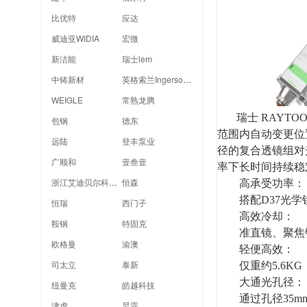
比优特
应达
威迪亚WIDIA
宏微
新洁能
瑞士lem
中铸新材
英格索兰Ingersoll Rand
WEIGLE
常熟龙腾
瑞士 RAYT
包钢
德东
范围内自动变更位
远陆
登丰泵业
径的复合透镜组对
广顺和
壹叁壹
率下长时间持续稳
浙江艾迪贝尔科技有限公司
恒森
高承受功率：
搭配D37光
恒瑞
西门子
高效冷却：
鞍钢
特固克
准直镜、聚焦
欧格曼
渝澳
轻便高效：
司太立
泰新
仅重约5.6
大通光孔径：
纽曼克
皓越科技
通过孔径35
津虎
昊霖