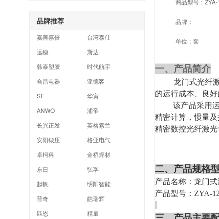
商品型号：
ZYA-
品牌推荐
品牌：
嘉善嘉倍
台湾泰仕
单位：
套
远稳
斯达
韩泰塑胶
时代航宇
一、产品简介
合昌电器
亚德客
龙门式光纤
的运行成本、良好
SF
华寅
该产品采用
ANWO
浦帝
精密计算，惯量及
长兴正发
英格索兰
精密数控光纤激光
安阳锻压
格亚电气
卓柯科
金桥焊材
二、
产品规格
东日
弘孚
产品名称：龙门式
起帆
明阳智能
产品型号：ZYA-120
普奇
皑瑞辉
匹恩
精量
三、
产品主要