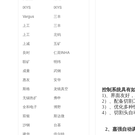
IXYS
IXYS
Vargus
三丰
上工
三丰
上工
北钨
上减
五矿
良时
仁荷INHA
联矿
明纬
成量
武钢
惠友
安华
斯格
龙镜真空
控制系统具有
1)
、界面友好，
无锡热扩
弗申
2
）、配备切割
全和电子
博野
3
）、优化多种
4
）、切割头自
双银
斯达微
沙钢
台基
2
、嘉强自动
建华
倍尔特