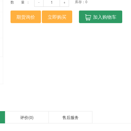
库存：
0
数 量：
-
+
期货询价
立即购买
加入购物车
评价
(0)
售后服务