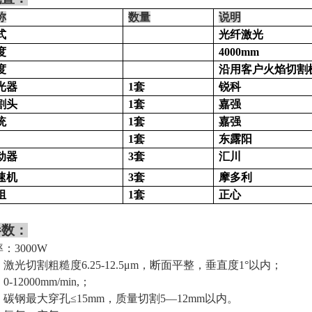
称
数量
说明
式
光纤激光
度
4000mm
度
沿用客户火焰切割
光器
1
套
锐科
割头
1
套
嘉强
统
1
套
嘉强
1
套
东露阳
动器
3
套
汇川
速机
3
套
摩多利
组
1
套
正心
参数：
：3000W
光切割粗糙度6.25-12.5
μ
m
，断面平整，垂直度1°以内；
0-
12
000mm/min,；
碳钢最大穿孔≤15mm，质量切割5—12mm以内。