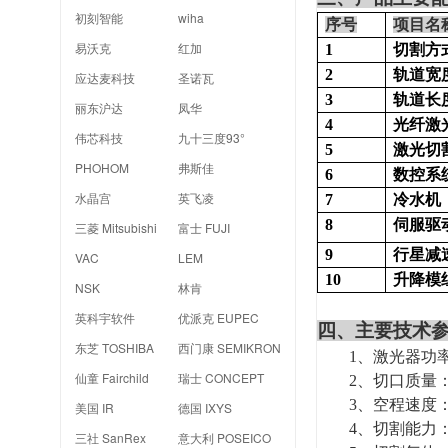
初刻智能
wiha
序号
项目名
易沃克
红加
1
切割方
2
轨道宽
应达麦科技
圣诺瓦
3
轨道长
丽东沪达
凤华
4
光纤激
伟芯科技
九十三度93°
5
激光切
PHOHOM
弗斯佳
6
数控系
水晶宫
英飞凌
7
冷水机
8
伺服驱
三菱 Mitsubishi
富士 FUJI
9
行星减
VAC
LEM
10
升降模
NSK
林肯
英科宇软件
优派克 EUPEC
四、
主要技术
东芝 TOSHIBA
西门康 SEMIKRON
1
、激光器功率
仙童 Fairchild
瑞士 CONCEPT
2
、切口质量：激
3
、空程
速度：
美国 IR
德国 IXYS
4
、切割能力：
三社 SanRex
意大利 POSEICO