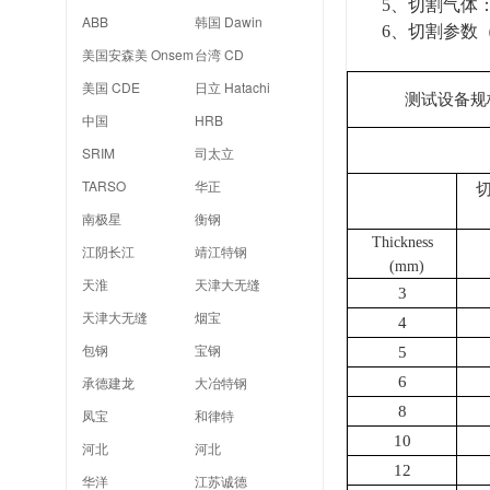
5
、切割气体
ABB
韩国 Dawin
6
、切割参数
美国安森美 Onsem
台湾 CD
美国 CDE
日立 Hatachi
测试设备规
中国
HRB
SRIM
司太立
TARSO
华正
南极星
衡钢
Thickness
江阴长江
靖江特钢
(mm)
天淮
天津大无缝
3
天津大无缝
烟宝
4
包钢
宝钢
5
承德建龙
大冶特钢
6
8
凤宝
和律特
10
河北
河北
12
华洋
江苏诚德