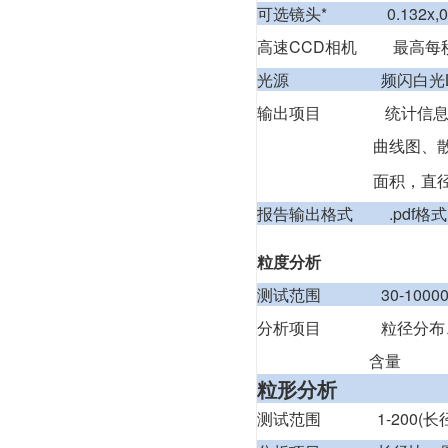
可选镜头* 0.132x,0
高速CCD相机 最高每秒1
光源 频闪白
输出项目 统计信息:测
曲线图、散点图，粒
面积，直径，
报告输出格式 .pdf格式，
粒度分析
测试范围 30-10000um(
分析项目 粒径分布、典
含量
粒形分析
测试范围 1-200(长径比)