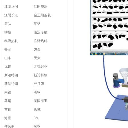
江阴华润
江阴华润
江阴长江
金正阳连轧
康弘
莱钢
聊城
临沂冷拔
临沂热轧
临沂热轧
鲁宝
磐金
山东
天大
无锡
无锡兴亚
新冶特钢
新冶特钢
新冶特钢
登月牌
南钢
湘钢
马钢
美国海宝
首钢
长城
海宝
3M
变频器
湘钢