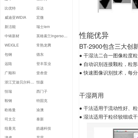
比优特
应达
威迪亚WIDIA
宏微
新洁能
瑞士lem
性能优异
中铸新材
英格索兰Ingersoll Rand
BT-2900包含三大
WEIGLE
常熟龙腾
包钢
德东
● 干湿法二合一图像粒度
● 自动识别连接颗粒，粒
远陆
登丰泵业
● 快速图像识别技术，每
广顺和
壹叁壹
浙江艾迪贝尔科技有限公司
恒森
恒瑞
西门子
干湿两用
鞍钢
特固克
●
干法适用于流动性好、粒
欧格曼
渝澳
●
湿法适用于粒径较细或干
司太立
泰新
纽曼克
皓越科技
津虎
昊霖