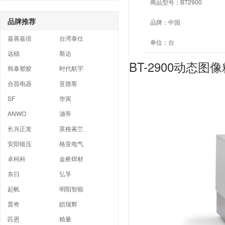
商品型号：
BT2900
品牌推荐
品牌：
中国
嘉善嘉倍
台湾泰仕
单位：
台
远稳
斯达
BT-2900动态
韩泰塑胶
时代航宇
合昌电器
亚德客
SF
华寅
ANWO
浦帝
长兴正发
英格索兰
安阳锻压
格亚电气
卓柯科
金桥焊材
东日
弘孚
起帆
明阳智能
普奇
皑瑞辉
匹恩
精量