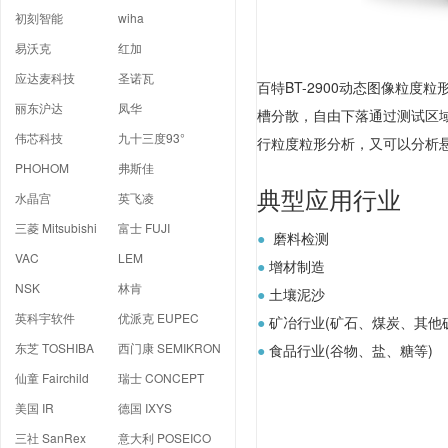
初刻智能
wiha
易沃克
红加
应达麦科技
圣诺瓦
百特BT-2900动态图像粒度
丽东沪达
凤华
槽分散，自由下落通过测试区域
伟芯科技
九十三度93°
行粒度粒形分析，又可以分析
PHOHOM
弗斯佳
典型应用行业
水晶宫
英飞凌
三菱 Mitsubishi
富士 FUJI
●
磨料
VAC
LEM
●
增材
NSK
林肯
●
土壤
英科宇软件
优派克 EUPEC
●
矿冶行业(矿石、煤炭、其
东芝 TOSHIBA
西门康 SEMIKRON
●
食品行业(谷物、盐、糖等)
仙童 Fairchild
瑞士 CONCEPT
美国 IR
德国 IXYS
三社 SanRex
意大利 POSEICO