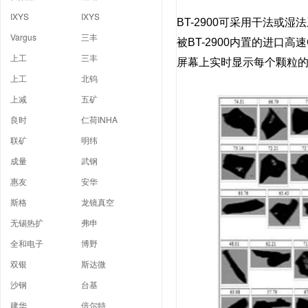
IXYS
IXYS
BT-2900可采用干法
Vargus
三丰
被BT-2900内置的进
上工
三丰
屏幕上实时显示每个颗粒
上工
北钨
上减
五矿
良时
仁荷INHA
联矿
明纬
成量
武钢
惠友
安华
斯格
龙镜真空
无锡热扩
弗申
全和电子
博野
双银
斯达微
沙钢
台基
建华
倍尔特