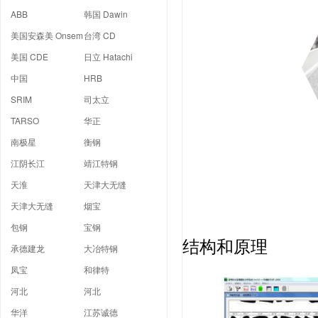
ABB
韩国 Dawin
美国安森美 Onsem
台湾 CD
美国 CDE
日立 Hatachi
中国
HRB
SRIM
司太立
TARSO
华正
南极星
衡钢
江阴长江
靖江特钢
天淮
天津大无缝
天津大无缝
烟宝
包钢
宝钢
结构和原理
承德建龙
大冶特钢
凤宝
和律特
河北
河北
华洋
江苏诚德